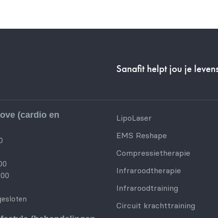
Sanafit helpt jou je levens
ove (cardio en
LipoLaser
EMS Reshape
0
Compressietherapie
00
Infraroodtherapie
:00
Infraroodtraining
gesloten
Circuit krachttraining